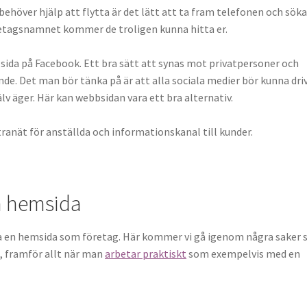
höver hjälp att flytta är det lätt att ta fram telefonen och söka
etagsnamnet kommer de troligen kunna hitta er.
 sida på Facebook. Ett bra sätt att synas mot privatpersoner och
e. Det man bör tänka på är att alla sociala medier bör kunna dri
lv äger. Här kan webbsidan vara ett bra alternativ.
anät för anställda och informationskanal till kunder.
n hemsida
t ha en hemsida som företag. Här kommer vi gå igenom några saker
, framför allt när man
arbetar praktiskt
som exempelvis med en