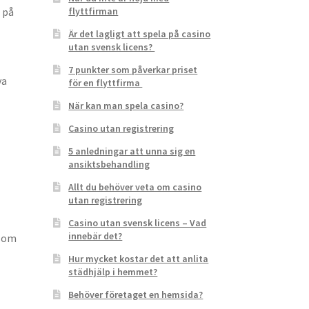
 på
flyttfirman
Är det lagligt att spela på casino
utan svensk licens?
7 punkter som påverkar priset
va
för en flyttfirma
När kan man spela casino?
Casino utan registrering
5 anledningar att unna sig en
ansiktsbehandling
Allt du behöver veta om casino
utan registrering
Casino utan svensk licens – Vad
innebär det?
 som
Hur mycket kostar det att anlita
städhjälp i hemmet?
Behöver företaget en hemsida?