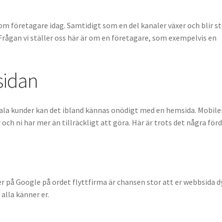
m företagare idag. Samtidigt som en del kanaler växer och blir s
Frågan vi ställer oss här är om en företagare, som exempelvis en
sidan
okala kunder kan det ibland kännas onödigt med en hemsida. Mobil
ch ni har mer än tillräckligt att göra. Här är trots det några för
 på Google på ordet flyttfirma är chansen stor att er webbsida d
alla känner er.