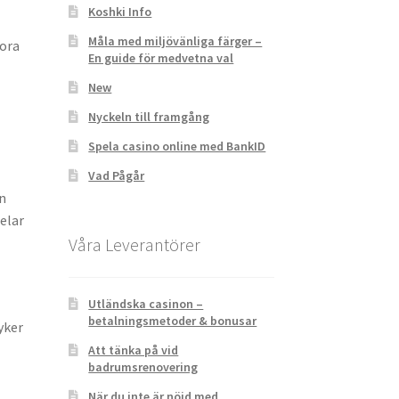
Koshki Info
Måla med miljövänliga färger –
tora
En guide för medvetna val
New
Nyckeln till framgång
Spela casino online med BankID
Vad Pågår
en
delar
Våra Leverantörer
Utländska casinon –
betalningsmetoder & bonusar
yker
Att tänka på vid
badrumsrenovering
När du inte är nöjd med