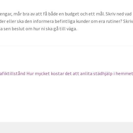
 pengar, mår bra av att få både en budget och ett mål. Skriv ned vad
der eller ska den informera befintliga kunder om era rutiner? Skri
sen beslut om hur ni ska gå till väga.
Next
afiktillstånd
Hur mycket kostar det att anlita städhjälp i hemme
post: