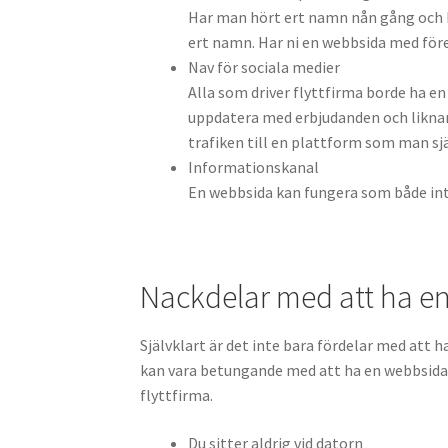
Har man hört ert namn nån gång och be
ert namn. Har ni en webbsida med för
Nav för sociala medier
Alla som driver flyttfirma borde ha en
uppdatera med erbjudanden och liknand
trafiken till en plattform som man sjä
Informationskanal
En webbsida kan fungera som både intr
Nackdelar med att ha e
Självklart är det inte bara fördelar med at
kan vara betungande med att ha en webbsida
flyttfirma.
Du sitter aldrig vid datorn