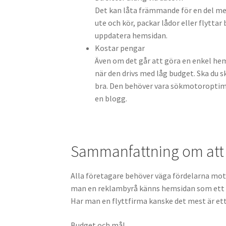
Det kan låta främmande för en del men
ute och kör, packar lådor eller flytta
uppdatera hemsidan.
Kostar pengar
Även om det går att göra en enkel hems
när den drivs med låg budget. Ska du sk
bra. Den behöver vara sökmotoroptim
en blogg.
Sammanfattning om att 
Alla företagare behöver väga fördelarna mot 
man en reklambyrå känns hemsidan som ett vi
Har man en flyttfirma kanske det mest är e
Budget och mål