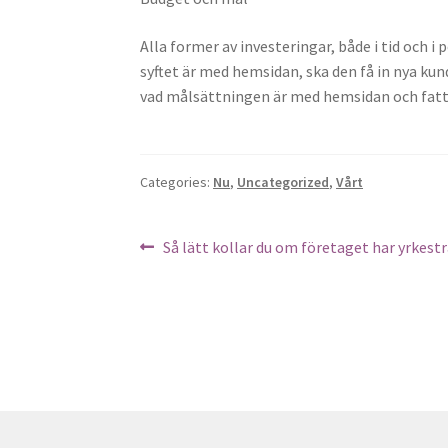
Alla former av investeringar, både i tid och i
syftet är med hemsidan, ska den få in nya kun
vad målsättningen är med hemsidan och fatta 
Categories:
Nu
,
Uncategorized
,
Vårt
Post
Previous
Så lätt kollar du om företaget har yrkestr
post:
navigation