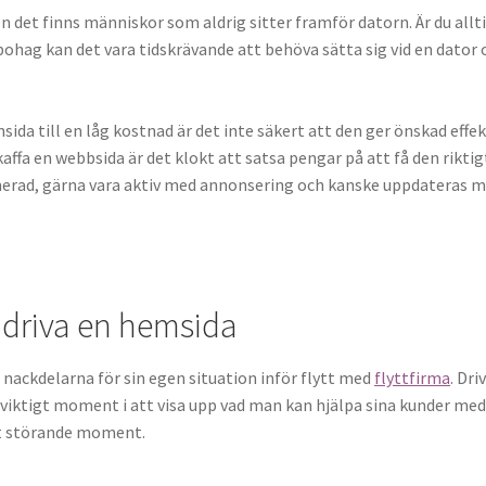
 det finns människor som aldrig sitter framför datorn. Är du allt
r bohag kan det vara tidskrävande att behöva sätta sig vid en dator 
ida till en låg kostnad är det inte säkert att den ger önskad effe
affa en webbsida är det klokt att satsa pengar på att få den riktig
erad, gärna vara aktiv med annonsering och kanske uppdateras 
driva en hemsida
nackdelarna för sin egen situation inför flytt med
flyttfirma
. Dri
ktigt moment i att visa upp vad man kan hjälpa sina kunder med
tt störande moment.