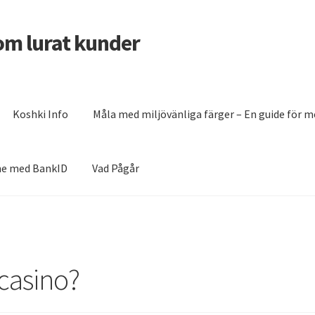
om lurat kunder
Koshki Info
Måla med miljövänliga färger – En guide för m
ine med BankID
Vad Pågår
 Info
Måla med miljövänliga färger – En guide för medvetna val
N
casino?