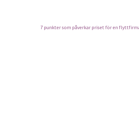
Next
7 punkter som påverkar priset för en flyttfir
post: