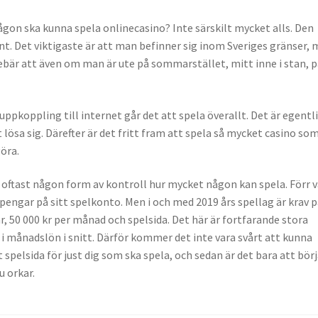
ågon ska kunna spela onlinecasino? Inte särskilt mycket alls. Den
t. Det viktigaste är att man befinner sig inom Sveriges gränser,
nnebär att även om man är ute på sommarstället, mitt inne i stan, 
uppkoppling till internet går det att spela överallt. Det är egentl
ösa sig. Därefter är det fritt fram att spela så mycket casino so
göra.
et oftast någon form av kontroll hur mycket någon kan spela. Förr v
 pengar på sitt spelkonto. Men i och med 2019 års spellag är krav 
ar, 50 000 kr per månad och spelsida. Det här är fortfarande stora
 i månadslön i snitt. Därför kommer det inte vara svårt att kunna
tt spelsida för just dig som ska spela, och sedan är det bara att bör
u orkar.