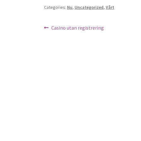
Categories:
Nu
,
Uncategorized
,
Vårt
Post
Previous
Casino utan registrering
post:
navigation