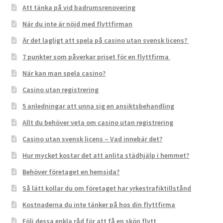
Att tänka på vid badrumsrenovering
När du inte är nöjd med flyttfirman
Är det lagligt att spela på casino utan svensk licens?
7 punkter som påverkar priset för en flyttfirma
När kan man spela casino?
Casino utan registrering
5 anledningar att unna sig en ansiktsbehandling
Allt du behöver veta om casino utan registrering
Casino utan svensk licens – Vad innebär det?
Hur mycket kostar det att anlita städhjälp i hemmet?
Behöver företaget en hemsida?
Så lätt kollar du om företaget har yrkestrafiktillstånd
Kostnaderna du inte tänker på hos din flyttfirma
Följ dessa enkla råd för att få en skön flytt