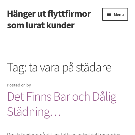
Hänger ut flyttfirmor
Skip
Skip
Menu
to
to
som lurat kunder
navigation
content
Home
Casino utan svensk licens – FAQ
Tag:
ta vara på städare
Koshki Info
Posted on
by
Måla med miljövänliga färger – En guide för medvetna val
Det Finns Bar och Dålig
New
Städning…
Nyckeln till framgång
Om du funderar på att anställa en industriell rengöring
Spela casino online med BankID